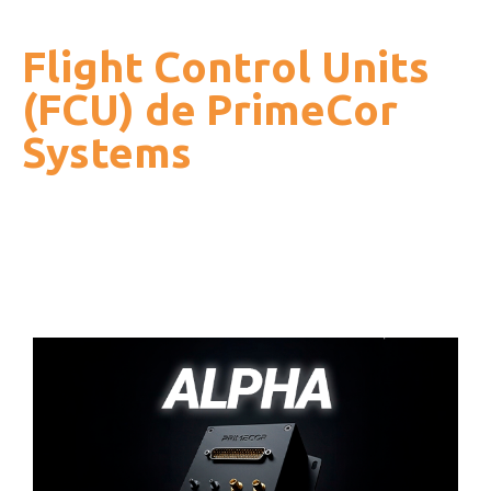
Flight Control Units
(FCU) de PrimeCor
Systems