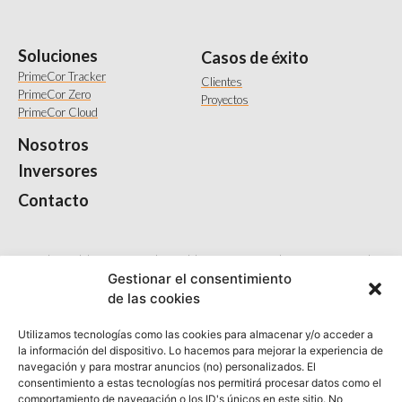
Soluciones
Casos de éxito
PrimeCor Tracker
Clientes
PrimeCor Zero
Proyectos
PrimeCor Cloud
Nosotros
Inversores
Contacto
«EIT Urban Mobility cuenta con el apoyo del Instituto Europeo de Innovación y Tecnología
(EIT), organismo de la Unión Europea»
Gestionar el consentimiento
de las cookies
Utilizamos tecnologías como las cookies para almacenar y/o acceder a
la información del dispositivo. Lo hacemos para mejorar la experiencia de
navegación y para mostrar anuncios (no) personalizados. El
consentimiento a estas tecnologías nos permitirá procesar datos como el
comportamiento de navegación o los ID's únicos en este sitio. No