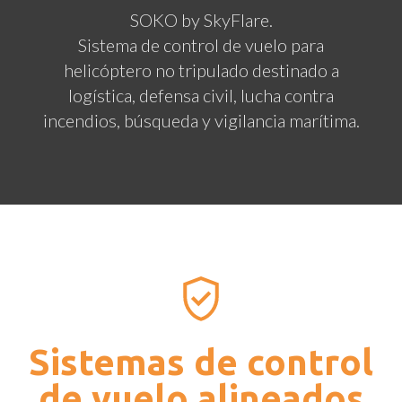
SOKO by SkyFlare.
Sistema de control de vuelo para
ara
helicóptero no tripulado destinado a
hel
ad y
logística, defensa civil, lucha contra
búsq
incendios, búsqueda y vigilancia marítima.
Sistemas de control
de vuelo alineados