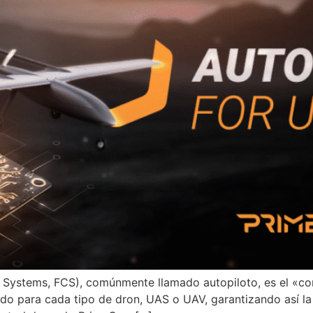
ol Systems, FCS), comúnmente llamado autopiloto, es el «co
do para cada tipo de dron, UAS o UAV, garantizando así la