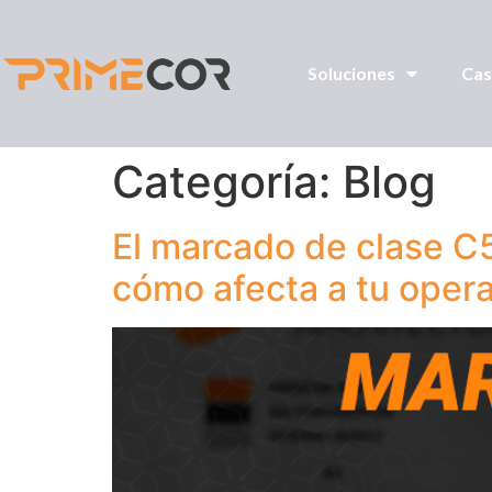
Soluciones
Cas
Categoría:
Blog
El marcado de clase C5
cómo afecta a tu oper