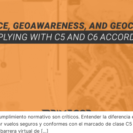
l cumplimiento normativo son críticos. Entender la diferenc
ar vuelos seguros y conformes con el marcado de clase C
barrera virtual de […]