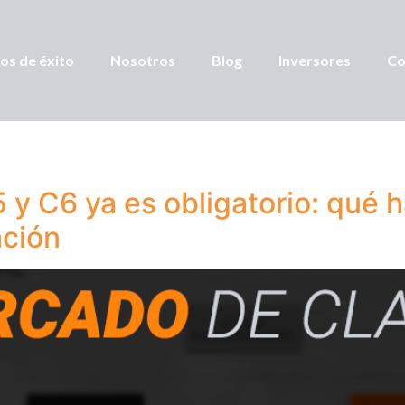
os de éxito
Nosotros
Blog
Inversores
Co
 y C6 ya es obligatorio: qué
ación