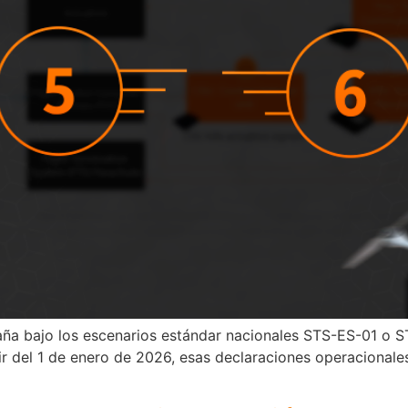
ña bajo los escenarios estándar nacionales STS-ES-01 o 
ir del 1 de enero de 2026, esas declaraciones operacionales