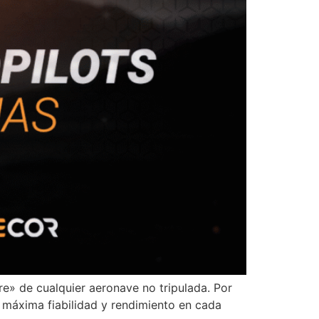
re» de cualquier aeronave no tripulada. Por
 máxima fiabilidad y rendimiento en cada